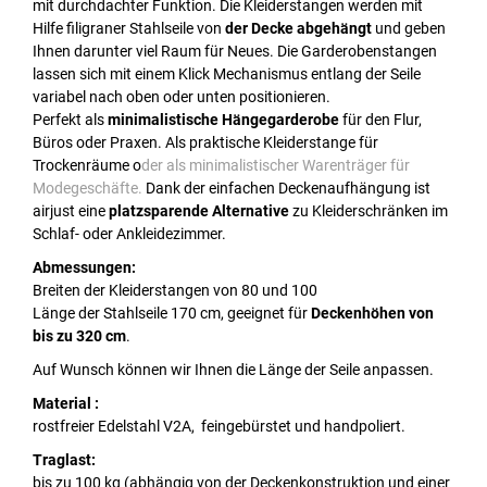
mit durchdachter Funktion. Die Kleiderstangen werden mit
Hilfe filigraner Stahlseile von
der Decke abgehängt
und geben
Ihnen darunter viel Raum für Neues. Die Garderobenstangen
lassen sich mit einem Klick Mechanismus entlang der Seile
variabel nach oben oder unten positionieren.
Perfekt als
minimalistische Hängegarderobe
für den Flur,
Büros oder Praxen. Als praktische Kleiderstange für
Trockenräume o
der als minimalistischer Warenträger für
Modegeschäfte.
Dank der einfachen Deckenaufhängung ist
airjust eine
platzsparende Alternative
zu Kleiderschränken im
Schlaf- oder Ankleidezimmer.
Abmessungen:
Breiten der Kleiderstangen von 80 und 100
Länge der Stahlseile 170 cm, geeignet für
Deckenhöhen von
bis zu 320 cm
.
Auf Wunsch können wir Ihnen die Länge der Seile anpassen.
Material :
rostfreier Edelstahl V2A, feingebürstet und handpoliert.
Traglast:
bis zu 100 kg (abhängig von der Deckenkonstruktion und einer