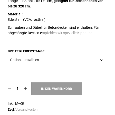
Länge der Stahlseile 170 cm,
geeignet für Deckenhöhen von
bis zu 320 cm.
Material :
Edelstahl (V2A, rostfrei)
Schrauben und Dübel für Betondecken sind enthalten. Für
abgehängte Decken e
mpfehlen wir spezielle Kippdübel.
BREITE KLEIDERSTANGE
IN DEN WARENKORB
Inkl. MwSt.
Zzgl.
Versandkosten