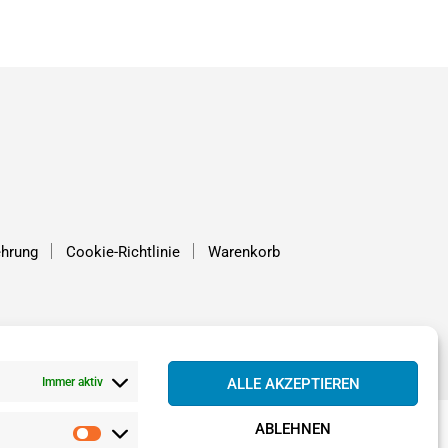
I
N
D
E
N
S
I
C
H
K
E
I
N
ehrung
Cookie-Richtlinie
Warenkorb
E
P
R
O
D
U
K
Immer aktiv
ALLE AKZEPTIEREN
T
E
I
ABLEHNEN
M
STATISTIKEN