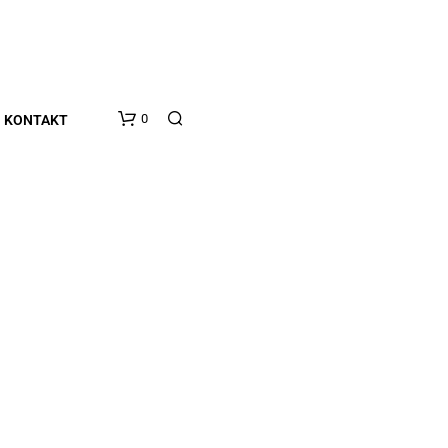
0
KONTAKT
E
S
B
E
F